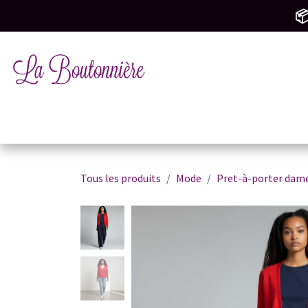
SE RENDRE AU CONTENU
📦
Tricot & Crochet
Mercerie & Couture
M
Tous les produits
Mode
Pret-à-porter dam