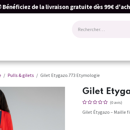
 Bénéficiez de la livraison gratuite dès 99€ d'ac
ode
Lingerie
Naissance & cartes cadeau
e
Pulls & gilets
Gilet Etygazo.773 Etymologie
Gilet Etyg
(0 avis)
Gilet Étygazo – Maille 