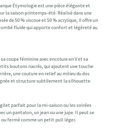
marque Étymologie est une pièce élégante et
pour la saison printemps-été. Réalisé dans une
ée de 50 % viscose et 50 % acrylique, il offre un
tombé fluide qui apporte confort et légèreté au
r sa coupe féminine avec encolure en V et sa
etits boutons nacrés, qui ajoutent une touche
arrière, une couture en relief au milieu du dos
gnée et structure subtilement la silhouette.
 gilet parfait pour la mi-saison ou les soirées
avec un pantalon, un jean ou une jupe. Il peut se
p ou fermé comme un petit pull léger.