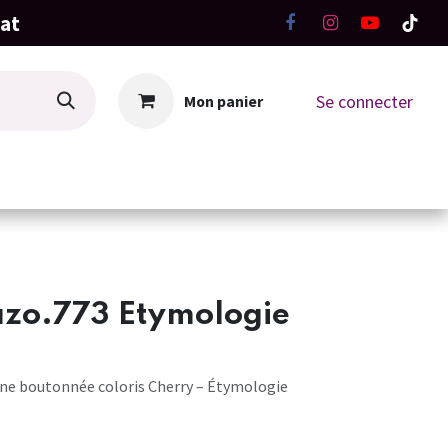
hat
Se connecter
Mon panier
La Boutique
Ateliers Tricot-Crochet
azo.773 Etymologie
fine boutonnée coloris Cherry – Étymologie