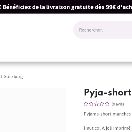
 Bénéficiez de la livraison gratuite dès 99€ d'ac
ode
Lingerie
Naissance & cartes cadeau
rt Gotzburg
Pyja-shor
(0 avis)
Pyjama-short manches 
Haut col V, joli imprimé