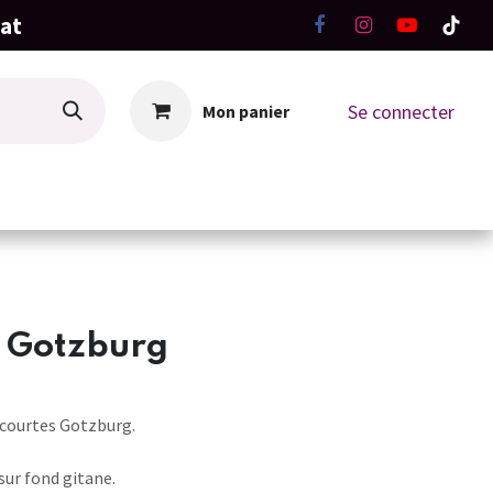
hat
Se connecter
Mon panier
La Boutique
Ateliers Tricot-Crochet
t Gotzburg
courtes Gotzburg.
 sur fond gitane.