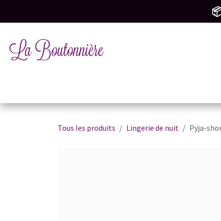
SE RENDRE AU CONTENU
📦
Tricot & Crochet
Mercerie & Couture
M
Tous les produits
Lingerie de nuit
Pyja-sho