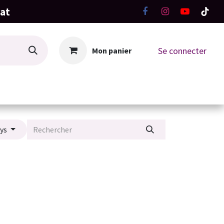
hat
Se connecter
Mon panier
La Boutique
Ateliers Tricot-Crochet
ays