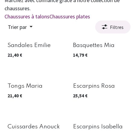
Marchez avec confiance grâce à notre collection de
chaussures.
Chaussures à talons
Chaussures plates
Trier par
Filtres
Sandales Emilie
Basquettes Mia
21,40
€
14,79
€
Tongs Maria
Escarpins Rosa
21,40
€
25,54
€
Cuissardes Anouck
Escarpins Isabella