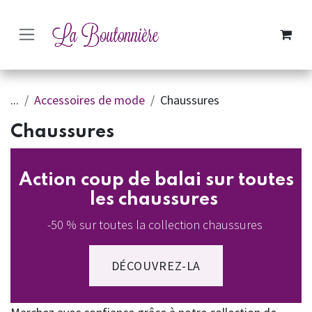
SE RENDRE AU CONTENU
...
Accessoires de mode
Chaussures
Chaussures
Action coup de balai sur toutes
les chaussures
-50 % sur toutes la collection chaussures
DÉCOUVREZ-LA