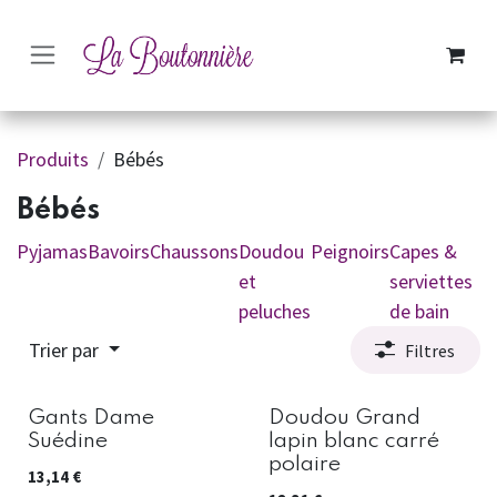
SE RENDRE AU CONTENU
Produits
Bébés
Bébés
Pyjamas
Bavoirs
Chaussons
Doudou
Peignoirs
Capes &
et
serviettes
peluches
de bain
Trier par
Filtres
Gants Dame
Doudou Grand
Suédine
lapin blanc carré
polaire
13,14
€