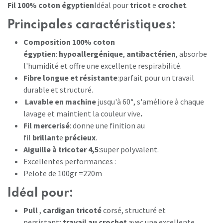
Fil 100% coton égyptien
Idéal pour
tricot
e
crochet
.
Principales caractéristiques
:
Composition 100% coton
égyptien
:
hypoallergénique
,
antibactérien
, absorbe
l'humidité et offre une excellente respirabilité.
Fibre longue et résistante
:parfait pour un travail
durable et structuré.
Lavable en machine
jusqu'à 60°, s'améliore à chaque
lavage et maintient la couleur vive
.
Fil mercerisé
: donne une finition au
fil
brillant
e
précieux
.
Aiguille à tricoter 4,5
:super polyvalent.
Excellentes performances :
Pelote de 100gr =220m
Idéal pour
:
Pull
,
cardigan tricoté
corsé, structuré et
persistant;
travail au crochet
avec une excellente