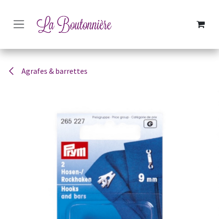
SE RENDRE AU CONTENU
Agrafes & barrettes