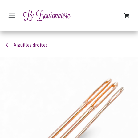
SE RENDRE AU CONTENU
Aiguilles droites