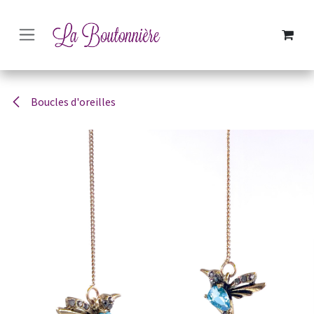
SE RENDRE AU CONTENU
Boucles d'oreilles