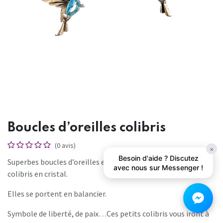
Boucles d’oreilles colibris
(0 avis)
×
Besoin d'aide ? Discutez
Superbes boucles d’oreilles en métal doré, ornées de petits
avec nous sur Messenger !
colibris en cristal.
Elles se portent en balancier.
Symbole de liberté, de paix…Ces petits colibris vous iront à