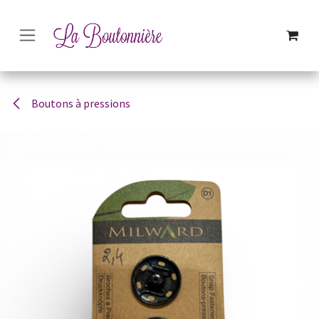
SE RENDRE AU CONTENU
Boutons à pressions