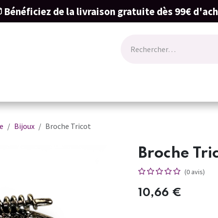
 Bénéficiez de la livraison gratuite dès 99€ d'ac
ode
Lingerie
Naissance & cartes cadeau
e
Bijoux
Broche Tricot
Broche Tri
(0 avis)
10,66
€