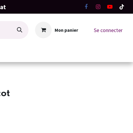
hat
Se connecter
Mon panier
La Boutique
Ateliers Tricot-Crochet
cot