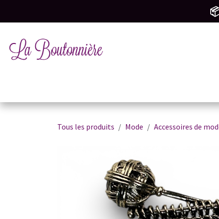
SE RENDRE AU CONTENU
📦
Tricot & Crochet
Mercerie & Couture
M
Tous les produits
Mode
Accessoires de mod