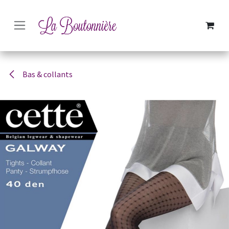
SE RENDRE AU CONTENU
Bas & collants