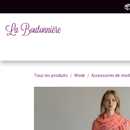
SE RENDRE AU CONTENU
📦
Tricot & Crochet
Mercerie & Couture
M
Tous les produits
Mode
Accessoires de mod