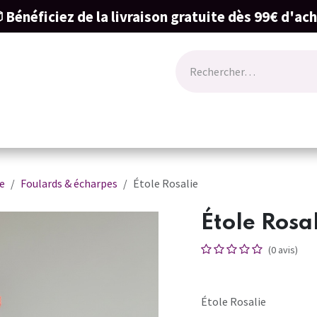
 Bénéficiez de la livraison gratuite dès 99€ d'ac
ode
Lingerie
Naissance & cartes cadeau
e
Foulards & écharpes
Étole Rosalie
Étole Rosa
(0 avis)
Étole Rosalie