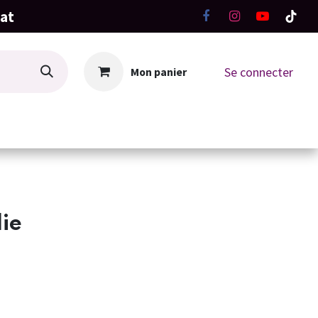
hat
Se connecter
Mon panier
La Boutique
Ateliers Tricot-Crochet
lie