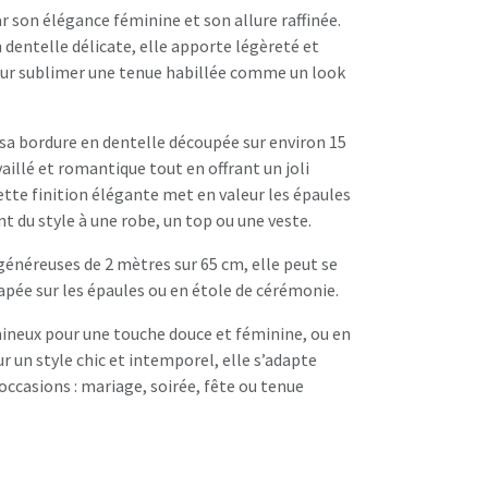
ar son élégance féminine et son allure raffinée.
dentelle délicate, elle apporte légèreté et
our sublimer une tenue habillée comme un look
sa bordure en dentelle découpée sur environ 15
vaillé et romantique tout en offrant un joli
te finition élégante met en valeur les épaules
du style à une robe, un top ou une veste.
généreuses de 2 mètres sur 65 cm, elle peut se
apée sur les épaules ou en étole de cérémonie.
mineux pour une touche douce et féminine, ou en
 un style chic et intemporel, elle s’adapte
occasions : mariage, soirée, fête ou tenue