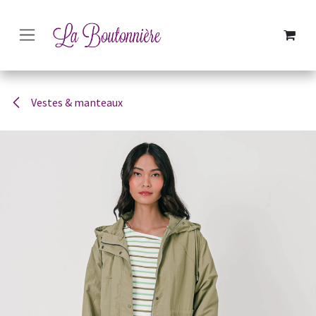
SE RENDRE AU CONTENU
Vestes & manteaux