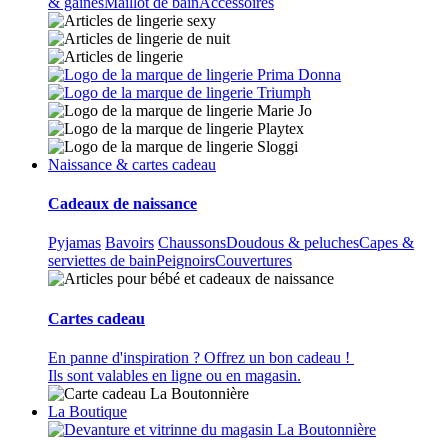
& gaines
Maillot de bain
Accessoires
Naissance & cartes cadeau
Cadeaux de naissance
Pyjamas
Bavoirs
Chaussons
Doudous & peluches
Capes &
serviettes de bain
Peignoirs
Couvertures
Cartes cadeau
En panne d'inspiration ? Offrez un bon cadeau !
Ils sont valables en ligne ou en magasin.
La Boutique