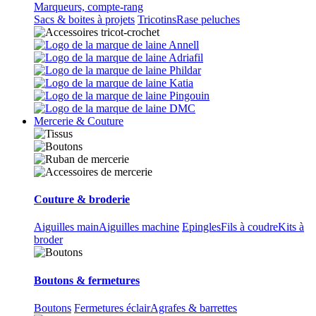
Marqueurs, compte-rang
Sacs & boites à projets
Tricotins
Rase peluches
Mercerie & Couture
Couture & broderie
Aiguilles main
Aiguilles machine
Epingles
Fils à coudre
Kits à
broder
Boutons & fermetures
Boutons
Fermetures éclair
Agrafes & barrettes