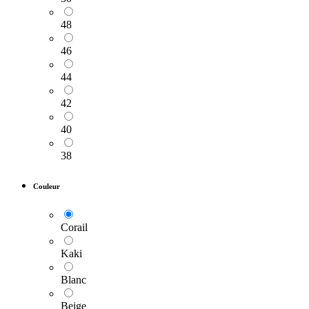
48
46
44
42
40
38
Couleur
Corail
Kaki
Blanc
Beige