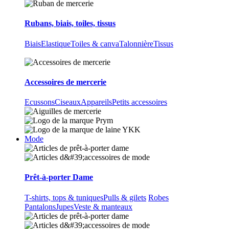
Rubans, biais, toiles, tissus
Biais
Elastique
Toiles & canva
Talonnière
Tissus
Accessoires de mercerie
Ecussons
Ciseaux
Appareils
Petits accessoires
Mode
Prêt-à-porter Dame
T-shirts, tops & tuniques
Pulls & gilets
Robes
Pantalons
Jupes
Veste & manteaux