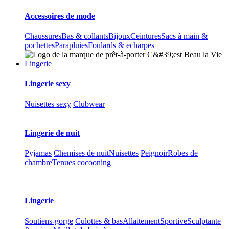
Accessoires de mode
Chaussures
Bas & collants
Bijoux
Ceintures
Sacs à main &
pochettes
Parapluies
Foulards & echarpes
Lingerie
Lingerie sexy
Nuisettes sexy
Clubwear
Lingerie de nuit
Pyjamas
Chemises de nuit
Nuisettes
Peignoir
Robes de
chambre
Tenues cocooning
Lingerie
Soutiens-gorge
Culottes & bas
Allaitement
Sportive
Sculptante