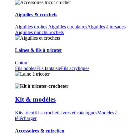
Aiguilles & crochets
Aiguilles droites
Aiguilles circulaires
Aiguilles à torsades
Aiguilles punch
Crochets
Laines & fils à tricoter
Coton
Fils nobles
Fils fantaisie
Fils acryliques
Kit & modèles
Kits tricot
Kits crochet
Livres et catalogues
Modèles à
télécharger
Accessoires & entretien