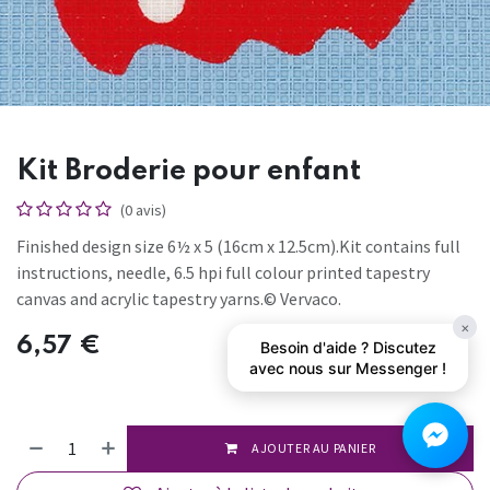
Kit Broderie pour enfant
(0 avis)
Finished design size 6½ x 5 (16cm x 12.5cm).Kit contains full
instructions, needle, 6.5 hpi full colour printed tapestry
canvas and acrylic tapestry yarns.© Vervaco.
×
6,57
€
Besoin d'aide ? Discutez
avec nous sur Messenger !
AJOUTER AU PANIER