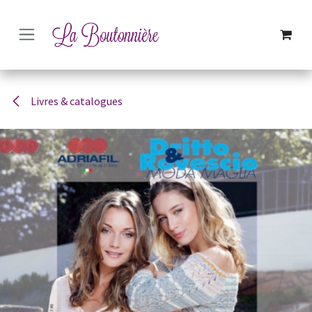
SE RENDRE AU CONTENU
Livres & catalogues