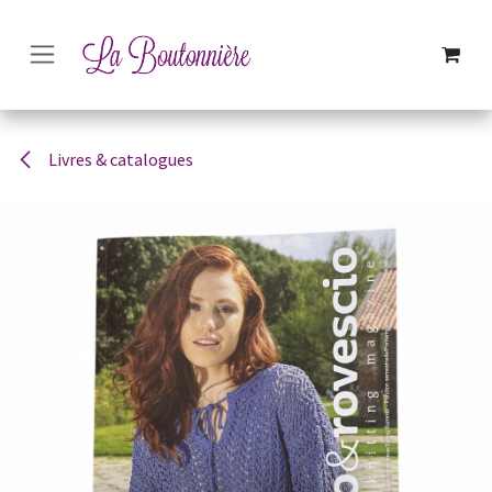
SE RENDRE AU CONTENU
Livres & catalogues