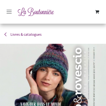
SE RENDRE AU CONTENU
Livres & catalogues