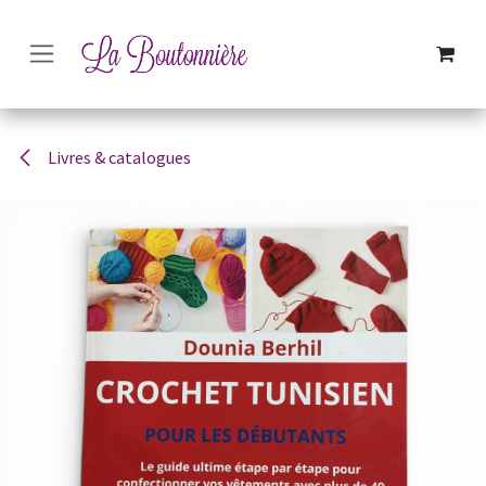
SE RENDRE AU CONTENU
Livres & catalogues