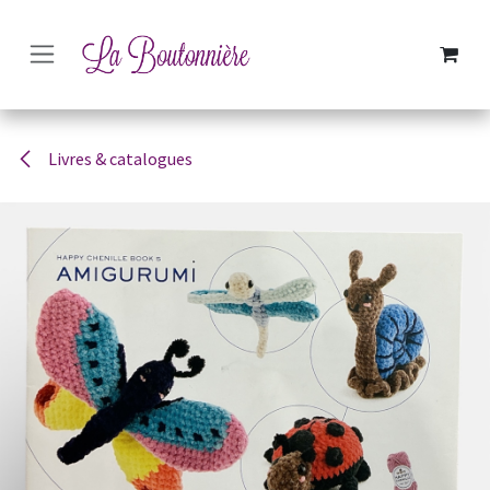
SE RENDRE AU CONTENU
Livres & catalogues