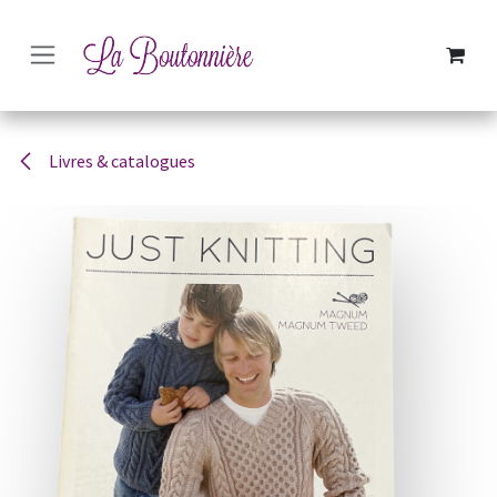
SE RENDRE AU CONTENU
Livres & catalogues