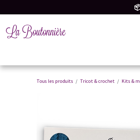
SE RENDRE AU CONTENU
📦
Tricot & Crochet
Mercerie & Couture
M
Tous les produits
Tricot & crochet
Kits & m