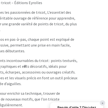
 tricot
– Éditions Eyrolles
s les passionnées de tricot, L’essentiel des
véritable ouvrage de référence pour apprendre,
une grande variété de points de tricot, du plus
.
tos en pas-à-pas, chaque point est expliqué de
ssive, permettant une prise en main facile,
ses débutantes.
ints incontournables du tricot : points texturés,
graphiques et effets décoratifs, idéals pour
ets, écharpes, accessoires ou ouvrages créatifs.
es et les visuels précis en font un outil précieux
e d’aiguilles.
ur enrichir sa technique, trouver de
r de nouveaux motifs, que l’on tricote
×
égulièrement.
Besoin d'aide ? Discutez