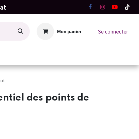
hat
Se connecter
Mon panier
La Boutique
Ateliers Tricot-Crochet
cot
entiel des points de