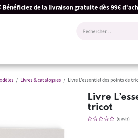
 Bénéficiez de la livraison gratuite dès 99€ d'ac
ode
Lingerie
Naissance & cartes cadeau
odèles
Livres & catalogues
Livre L’essentiel des points de tri
Livre L’ess
tricot
(0 avis)