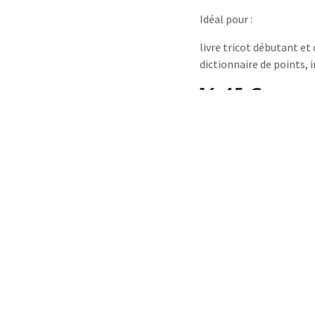
Idéal pour :
livre tricot débutant et
dictionnaire de points, i
16,45
€
Conditions générales