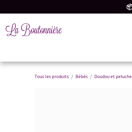
SE RENDRE AU CONTENU
📦
Tricot & Crochet
Mercerie & Couture
M
Tous les produits
Bébés
Doudou et peluche