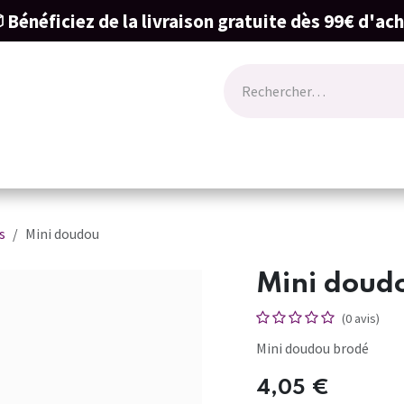
 Bénéficiez de la livraison gratuite dès 99€ d'ac
ode
Lingerie
Naissance & cartes cadeau
s
Mini doudou
Mini doud
(0 avis)
Mini doudou brodé
4,05
€