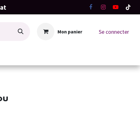
hat
Se connecter
Mon panier
La Boutique
Ateliers Tricot-Crochet
ou