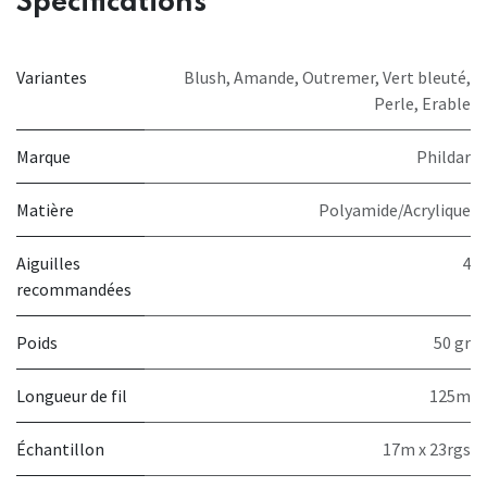
Spécifications
Variantes
Blush
,
Amande
,
Outremer
,
Vert bleuté
,
Perle
,
Erable
Marque
Phildar
Matière
Polyamide/Acrylique
Aiguilles
4
recommandées
Poids
50 gr
Longueur de fil
125m
Échantillon
17m x 23rgs