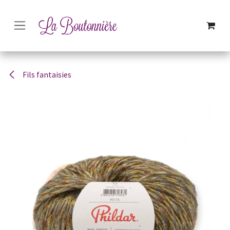
SE RENDRE AU CONTENU
Fils fantaisies