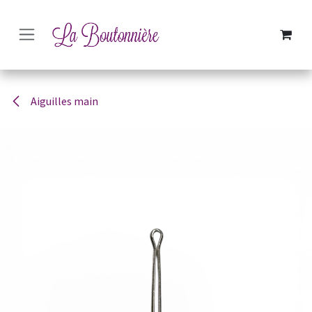
SE RENDRE AU CONTENU
Aiguilles main