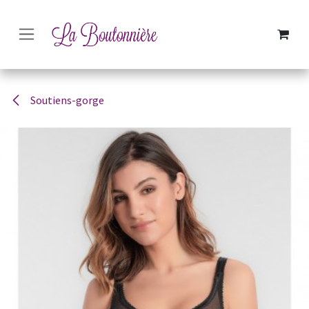
SE RENDRE AU CONTENU
Soutiens-gorge