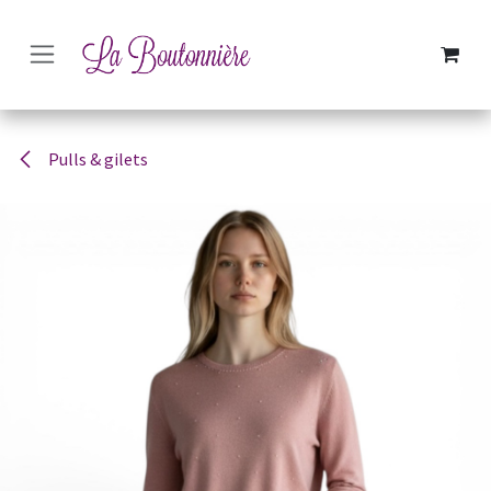
SE RENDRE AU CONTENU
Pulls & gilets