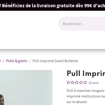
 Bénéficiez de la livraison gratuite dès 99€ d'ac
ode
Lingerie
Naissance & cartes cadeau
e
Pulls & gilets
Pull Imprimé Soleil Bohème
Pull Impri
(0 avis)
Pull à manches longues
imprimé multicolore lum
sur le devant.