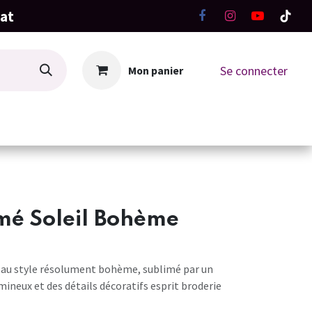
hat
Se connecter
Mon panier
La Boutique
Ateliers Tricot-Crochet
mé Soleil Bohème
 au style résolument bohème, sublimé par un
ineux et des détails décoratifs esprit broderie