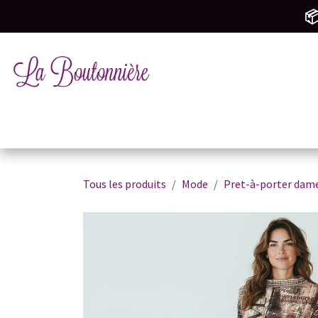
SE RENDRE AU CONTENU
📦
Tricot & Crochet
Mercerie & Couture
M
Tous les produits
Mode
Pret-à-porter dam