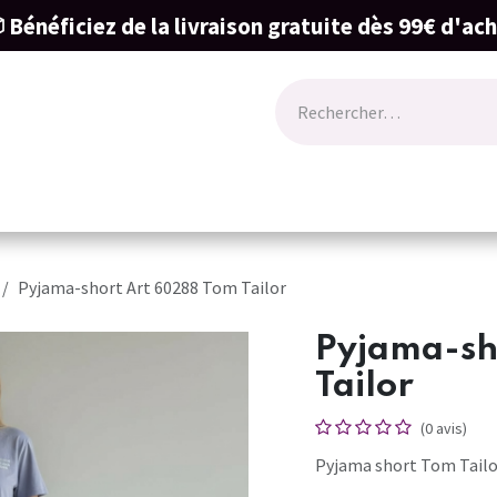
 Bénéficiez de la livraison gratuite dès 99€ d'ac
ode
Lingerie
Naissance & cartes cadeau
Pyjama-short Art 60288 Tom Tailor
Pyjama-sh
Tailor
(0 avis)
Pyjama short Tom Tailo