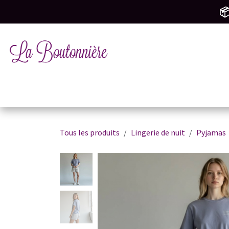
SE RENDRE AU CONTENU
📦
Tricot & Crochet
Mercerie & Couture
M
Tous les produits
Lingerie de nuit
Pyjamas