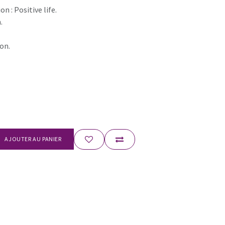
on : Positive life.
.
on.
AJOUTER AU PANIER