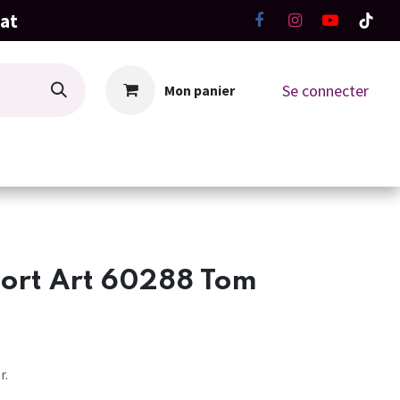
hat
Se connecter
Mon panier
La Boutique
Ateliers Tricot-Crochet
ort Art 60288 Tom
r.