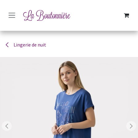
SE RENDRE AU CONTENU
Lingerie de nuit