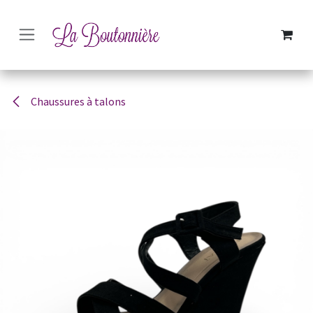
SE RENDRE AU CONTENU
Chaussures à talons