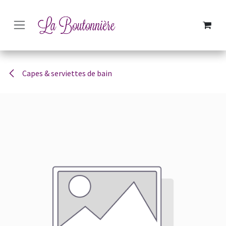
SE RENDRE AU CONTENU
Capes & serviettes de bain