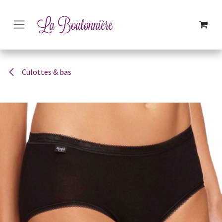
SE RENDRE AU CONTENU
Culottes & bas