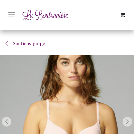
SE RENDRE AU CONTENU
Soutiens-gorge