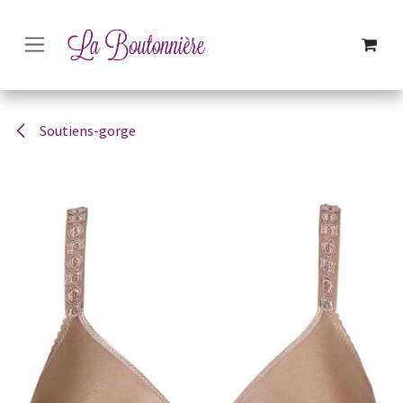
SE RENDRE AU CONTENU
Soutiens-gorge