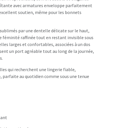
oîtante avec armatures enveloppe parfaitement
n excellent soutien, même pour les bonnets
sublimés par une dentelle délicate sur le haut,
féminité raffinée tout en restant invisible sous
lles larges et confortables, associées à un dos
sent un port agréable tout au long de la journée,
s.
les qui recherchent une lingerie fiable,
, parfaite au quotidien comme sous une tenue
tant