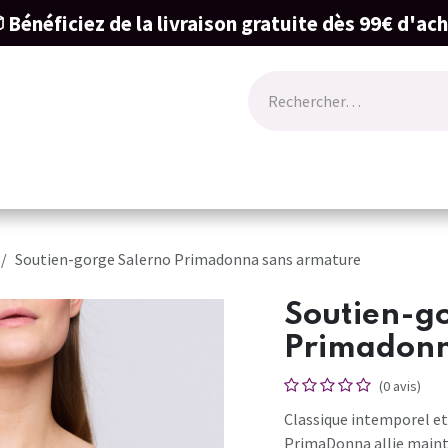
 Bénéficiez de la livraison gratuite dès 99€ d'ac
ode
Lingerie
Naissance & cartes cadeau
Soutien-gorge Salerno Primadonna sans armature
Soutien-g
Primadonn
(0 avis)
Classique intemporel et
PrimaDonna allie mainti