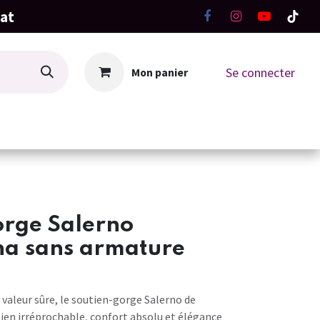
hat
Se connecter
Mon panier
La Boutique
Ateliers Tricot-Crochet
orge Salerno
a sans armature
 valeur sûre, le soutien-gorge Salerno de
en irréprochable, confort absolu et élégance