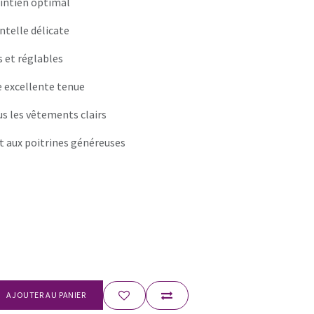
intien optimal
ntelle délicate
s et réglables
e excellente tenue
ous les vêtements clairs
t aux poitrines généreuses
AJOUTER AU PANIER