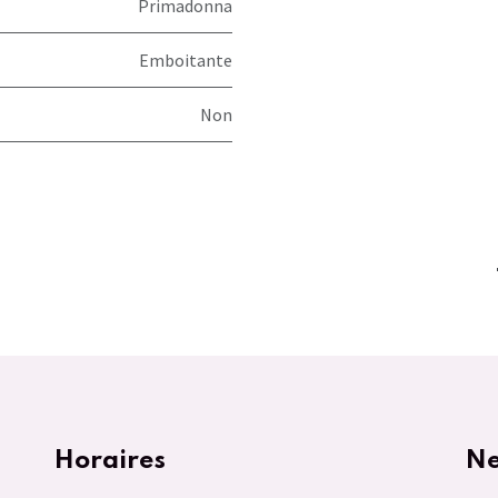
Primadonna
Emboitante
Non
Horaires
Ne