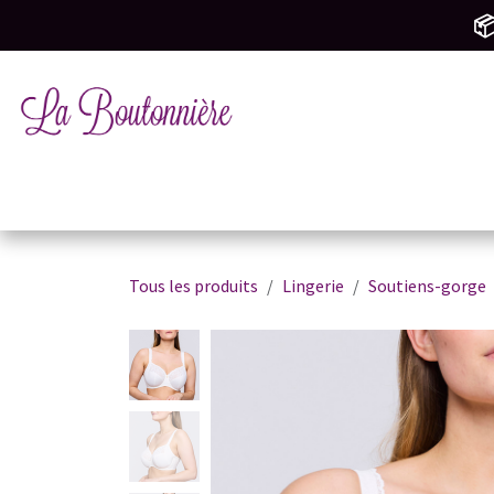
SE RENDRE AU CONTENU
📦
Tricot & Crochet
Mercerie & Couture
M
Tous les produits
Lingerie
Soutiens-gorge