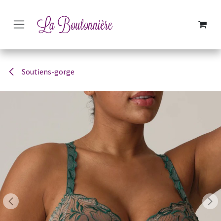
SE RENDRE AU CONTENU
Soutiens-gorge