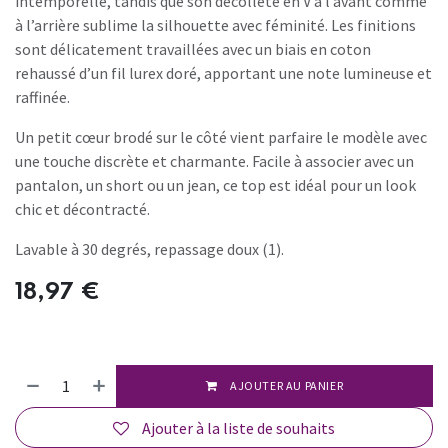
intemporelle, tandis que son décolleté en V à l’avant comme
à l’arrière sublime la silhouette avec féminité. Les finitions
sont délicatement travaillées avec un biais en coton
rehaussé d’un fil lurex doré, apportant une note lumineuse et
raffinée.
Un petit cœur brodé sur le côté vient parfaire le modèle avec
une touche discrète et charmante. Facile à associer avec un
pantalon, un short ou un jean, ce top est idéal pour un look
chic et décontracté.
Lavable à 30 degrés, repassage doux (1).
18,97
€
AJOUTER AU PANIER
Ajouter à la liste de souhaits