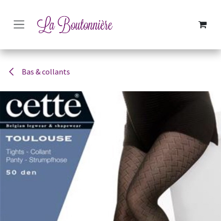
SE RENDRE AU CONTENU
Bas & collants