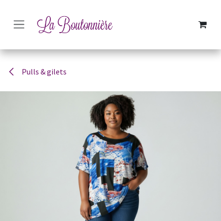
SE RENDRE AU CONTENU
Pulls & gilets