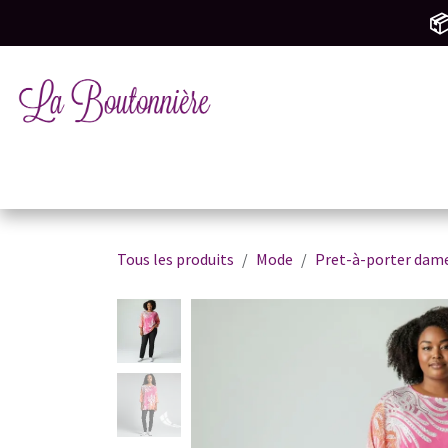
SE RENDRE AU CONTENU
📦
Tricot & Crochet
Mercerie & Couture
M
Tous les produits
Mode
Pret-à-porter dam