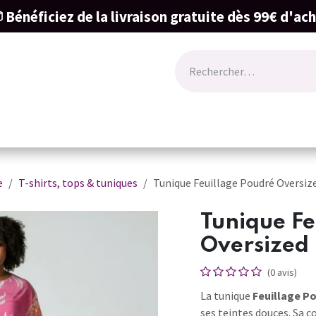
 Bénéficiez de la livraison gratuite dès 99€ d'ac
ode
Lingerie
Naissance & cartes cadeau
e
T-shirts, tops & tuniques
Tunique Feuillage Poudré Oversiz
Tunique Fe
Oversized
(0 avis)
La tunique
Feuillage P
ses teintes douces. Sa c