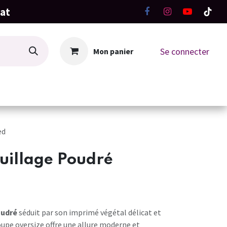
hat
Se connecter
Mon panier
La Boutique
Ateliers Tricot-Crochet
ed
uillage Poudré
oudré
séduit par son imprimé végétal délicat et
oupe oversize offre une allure moderne et