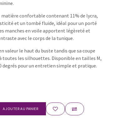
minine.
 matière confortable contenant 11% de lycra,
asticité et un tombé fluide, idéal pour un porté
Les manches en voile apportent légèreté et
ontraste avec le corps de la tunique.
n valeur le haut du buste tandis que sa coupe
à toutes les silhouettes. Disponible en tailles M,
 30 degrés pour un entretien simple et pratique.
AJOUTER AU PANIER