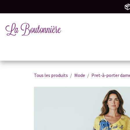
SE RENDRE AU CONTENU
📦
Tricot & Crochet
Mercerie & Couture
M
Tous les produits
Mode
Pret-à-porter dam