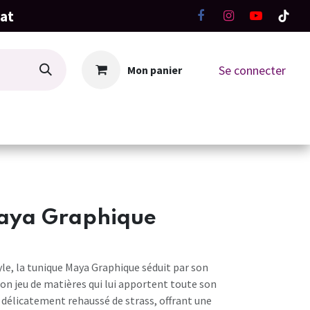
hat
Se connecter
Mon panier
La Boutique
Ateliers Tricot-Crochet
aya Graphique
yle, la tunique Maya Graphique séduit par son
n jeu de matières qui lui apportent toute son
t délicatement rehaussé de strass, offrant une