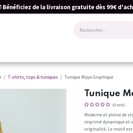
 Bénéficiez de la livraison gratuite dès 99€ d'ac
ode
Lingerie
Naissance & cartes cadeau
e
T-shirts, tops & tuniques
Tunique Maya Graphique
Tunique M
(0 avis)
Moderne et pleine de st
imprimé dynamique et so
originalité. Le motif es