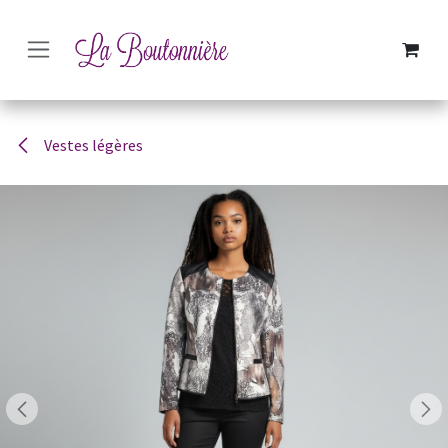
SE RENDRE AU CONTENU
Vestes légères