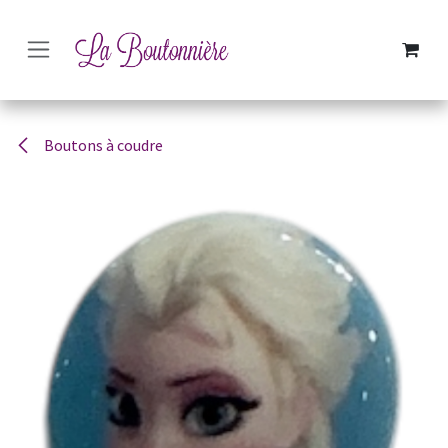
SE RENDRE AU CONTENU
Boutons à coudre