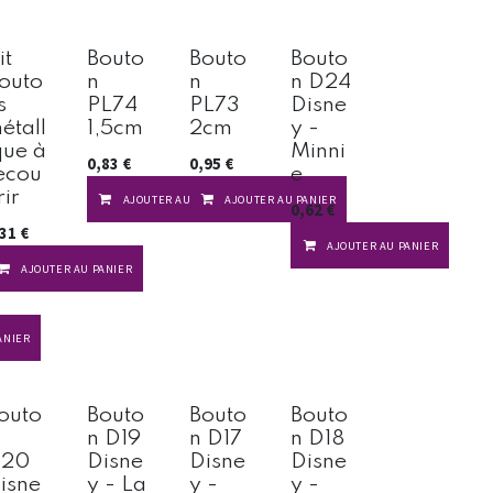
it
Bouto
Bouto
Bouto
outo
n
n
n D24
s
PL74
PL73
Disne
étall
1,5cm
2cm
y -
que à
Minni
0,83
€
0,95
€
ecou
e
rir
AJOUTER AU PANIER
AJOUTER AU PANIER
0,62
€
,31
€
AJOUTER AU PANIER
AJOUTER AU PANIER
ANIER
outo
Bouto
Bouto
Bouto
n D19
n D17
n D18
D20
Disne
Disne
Disne
isne
y - La
y -
y -