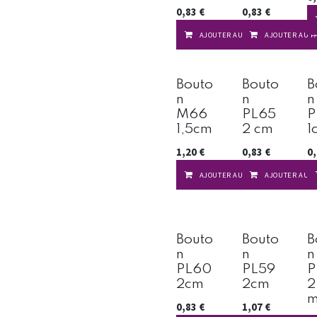
0,83
€
0,83
€
AJOUTER AU PANIER
AJOUTER AU P
Bouto
Bouto
B
n
n
n
M66
PL65
P
1,5cm
2 cm
1
1,20
€
0,83
€
0
AJOUTER AU PANIER
AJOUTER AU P
Bouto
Bouto
B
n
n
n
PL60
PL59
P
2cm
2cm
2
0,83
€
1,07
€