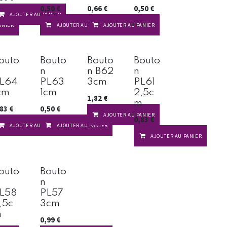
0,50
€
0,66
€
0,50
€
AJOUTER AU PANIER
ANIER
AJOUTER AU PANIER
AJOUTER AU PANIER
outo
Bouto
Bouto
Bouto
n
n B62
n
L64
PL63
3cm
PL61
cm
1cm
2,5c
1,82
€
m
,83
€
0,50
€
AJOUTER AU PANIER
0,83
€
ANIER
AJOUTER AU PANIER
AJOUTER AU PANIER
AJOUTER AU PANIER
outo
Bouto
n
L58
PL57
,5c
3cm
m
0,99
€