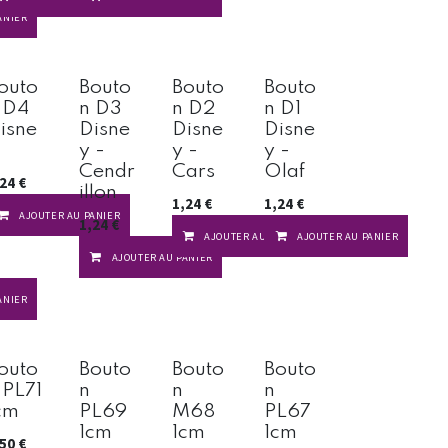
ANIER
outo
Bouto
Bouto
Bouto
 D4
n D3
n D2
n D1
isne
Disne
Disne
Disne
y -
y -
y -
Cendr
Cars
Olaf
,24
€
illon
1,24
€
1,24
€
AJOUTER AU PANIER
1,24
€
AJOUTER AU PANIER
AJOUTER AU PANIER
AJOUTER AU PANIER
ANIER
outo
Bouto
Bouto
Bouto
 PL71
n
n
n
cm
PL69
M68
PL67
1cm
1cm
1cm
,50
€