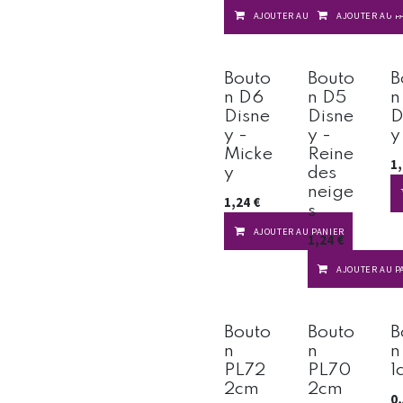
AJOUTER AU PANIER
AJOUTER AU P
Bouto
Bouto
B
n D6
n D5
n
Disne
Disne
D
y -
y -
y
Micke
Reine
1
y
des
neige
1,24
€
s
AJOUTER AU PANIER
1,24
€
AJOUTER AU P
Bouto
Bouto
B
n
n
n
PL72
PL70
1
2cm
2cm
0