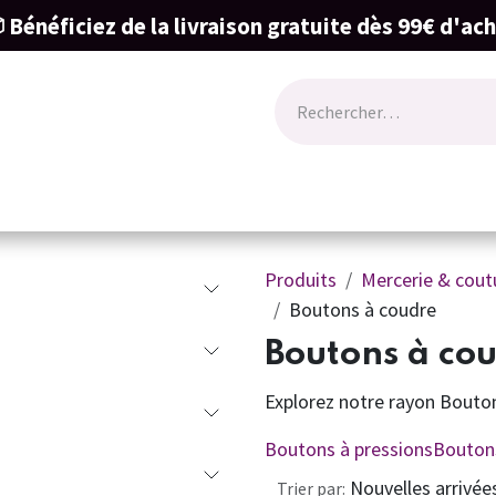
 Bénéficiez de la livraison gratuite dès 99€ d'ac
ode
Lingerie
Naissance & cartes cadeau
Produits
Mercerie & cout
Boutons à coudre
Boutons à co
Explorez notre rayon Bouto
Boutons à pressions
Bouton
Nouvelles arrivée
Trier par: