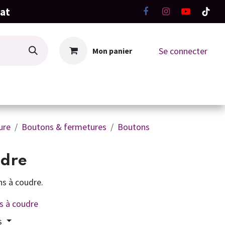
hat
Se connecter
Mon panier
La Boutique
Ateliers Tricot-Crochet
ure
Boutons & fermetures
Boutons
udre
ns à coudre.
s à coudre
s