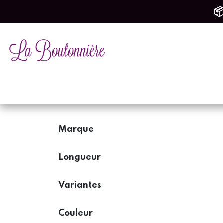
SE RENDRE AU CONTENU
📦
Tricot & Crochet
Mercerie & Couture
M
Marque
Longueur
Variantes
Couleur