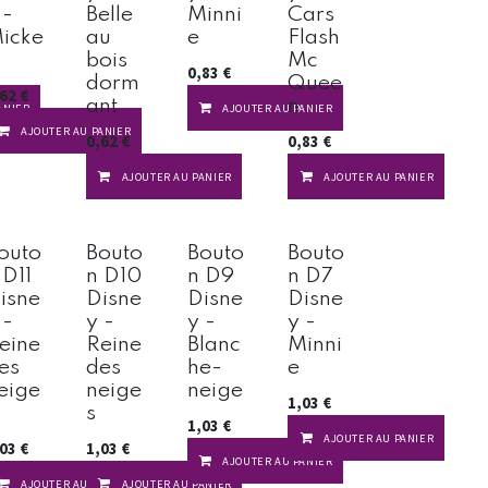
 -
Belle
Minni
Cars
icke
au
e
Flash
bois
Mc
0,83
€
dorm
Quee
,62
€
ant
n
ANIER
AJOUTER AU PANIER
AJOUTER AU PANIER
0,62
€
0,83
€
AJOUTER AU PANIER
AJOUTER AU PANIER
outo
Bouto
Bouto
Bouto
 D11
n D10
n D9
n D7
isne
Disne
Disne
Disne
 -
y -
y -
y -
eine
Reine
Blanc
Minni
es
des
he-
e
eige
neige
neige
1,03
€
s
1,03
€
AJOUTER AU PANIER
,03
€
1,03
€
AJOUTER AU PANIER
AJOUTER AU PANIER
AJOUTER AU PANIER