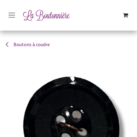
SE RENDRE AU CONTENU
Boutons à coudre