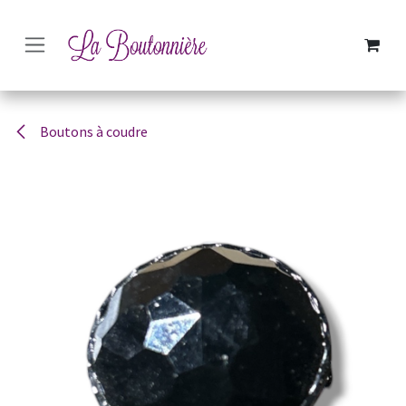
SE RENDRE AU CONTENU
Boutons à coudre