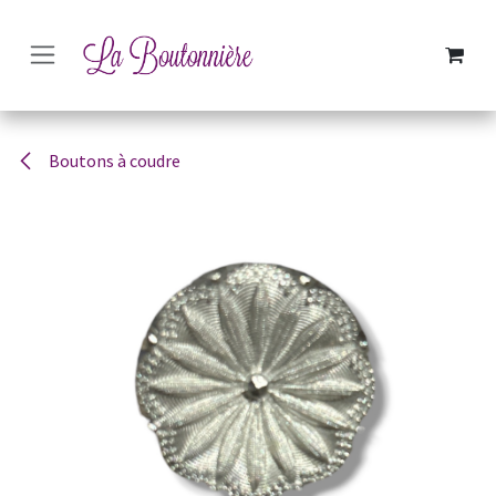
SE RENDRE AU CONTENU
Boutons à coudre